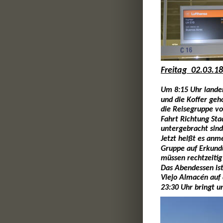
Freitag  02.03.18
Um 8:15 Uhr landen
und die Koffer geh
die Reisegruppe vo
Fahrt Richtung Sta
untergebracht sind
Jetzt heißt es anm
Gruppe auf Erkundu
müssen rechtzeitig
Das Abendessen ist
Viejo Almacén auf 
23:30 Uhr bringt u