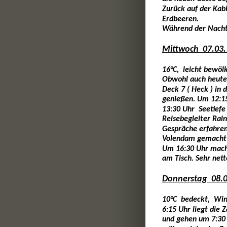
Zurück auf der Kabi
Erdbeeren.
Während der Nacht
Mittwoch  07.03.
16°C,  leicht bewöl
Obwohl auch heute 
Deck 7 ( Heck ) in 
genießen. Um 12:15
13:30 Uhr  Seetiefe
Reisebegleiter Rai
Gespräche erfahren 
Volendam gemacht 
Um 16:30 Uhr mache
am Tisch. Sehr net
Donnerstag  08.
10°C  bedeckt,  Win
6:15 Uhr liegt die
und gehen um 7:30 