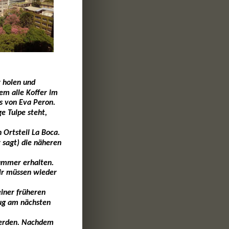
 holen und 
em alle Koffer im 
s von Eva Peron. 
e Tulpe steht, 
 Ortsteil La Boca. 
 sagt) die näheren 
ummer erhalten. 
ir müssen wieder 
iner früheren 
lug am nächsten 
erden. Nachdem 