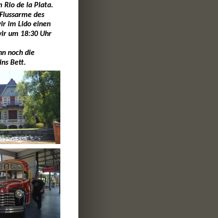
Rio de la Plata. 
 Flussarme des 
r im Lido einen 
ir um 18:30 Uhr 
n noch die 
ns Bett. 