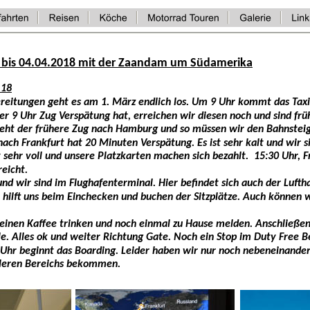
 bis 04.04.2018 mit der Zaandam um Südamerika
.18
reitungen geht es am 1. März endlich los. Um 9 Uhr kommt das Taxi 
r 9 Uhr Zug Verspätung hat, erreichen wir diesen noch und sind früh
eht der frühere Zug nach Hamburg und so müssen wir den Bahnsteig
ach Frankfurt hat 20 Minuten Verspätung. Es ist sehr kalt und wir si
t sehr voll und unsere Platzkarten machen sich bezahlt.  15:30 Uhr, F
reicht.
nd wir sind im Flughafenterminal. Hier befindet sich auch der Luftha
 hilft uns beim Einchecken und buchen der Sitzplätze. Auch können wi
einen Kaffee trinken und noch einmal zu Hause melden. Anschließen
le. Alles ok und weiter Richtung Gate. Noch ein Stop im Duty Free B
hr beginnt das Boarding. Leider haben wir nur noch nebeneinander 
tleren Bereichs bekommen.