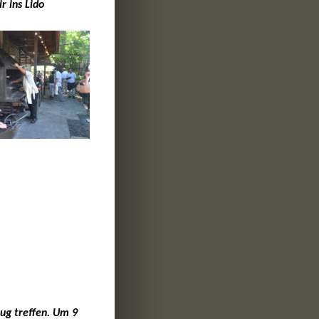
 ins Lido 
ug treffen. Um 9 