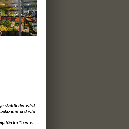
e stattfindet wird 
os bekommt und wie 
apitän im Theater 