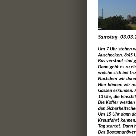
Samstag  03.03.
Um 7 Uhr stehen wi
Auschecken. 8:45 U
Bus verstaut sind 
Dann geht es zu ei
welche sich bei tr
Nachdem wir dann n
Hier können wir mö
Gassen erkunden. 
13 Uhr, die Einsch
Die Koffer werden
den Sicherheitsche
Um 15 Uhr dann das
Kreuzfahrt kennen.
Tag startet. Dann 
Das Bootsmanöver 