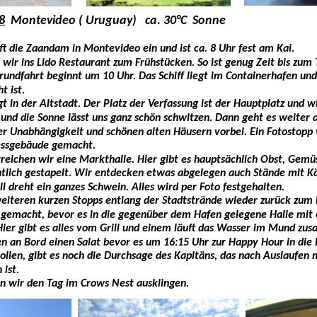
8
  Montevideo ( Uruguay)   ca. 30°C  Sonne
t die Zaandam in Montevideo ein und ist ca. 8 Uhr fest am Kai. 
wir ins Lido Restaurant zum Frühstücken. So ist genug Zeit bis zum 
rundfahrt beginnt um 10 Uhr. Das Schiff liegt im Containerhafen und
t ist. 
gt in der Altstadt. Der Platz der Verfassung ist der Hauptplatz und wi
C und die Sonne lässt uns ganz schön schwitzen. Dann geht es weiter 
er Unabhängigkeit und schönen alten Häusern vorbei. Ein Fotostopp
ssgebäude gemacht. 
reichen wir eine Markthalle. Hier gibt es hauptsächlich Obst, Gemüs
entlich gestapelt. Wir entdecken etwas abgelegen auch Stände mit Kä
l dreht ein ganzes Schwein. Alles wird per Foto festgehalten.
eiteren kurzen Stopps entlang der Stadtstrände wieder zurück zum 
gemacht, bevor es in die gegenüber dem Hafen gelegene Halle mit 
Hier gibt es alles vom Grill und einem läuft das Wasser im Mund zu
n an Bord einen Salat bevor es um 16:15 Uhr zur Happy Hour in die B
llen, gibt es noch die Durchsage des Kapitäns, das nach Auslaufen 
 ist.
n wir den Tag im Crows Nest ausklingen.