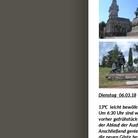
Dienstag  06.03.18
13°C  leicht bewöl
Um 6:30 Uhr sind w
vorher gefrühstück
der Ablauf der Ausf
Anschließend genie
die neuen Gäste beg