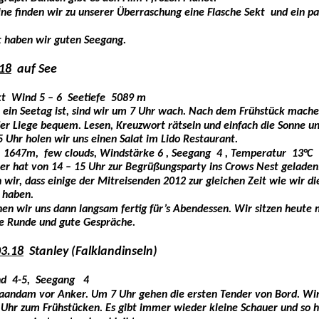
ne finden wir zu unserer Überraschung eine Flasche Sekt  und ein pa
 haben wir guten Seegang.
18
  auf See 
kt  Wind 5 – 6  Seetiefe  5089 m
ein Seetag ist, sind wir um 7 Uhr wach. Nach dem Frühstück machen
der Liege bequem. Lesen, Kreuzwort rätseln und einfach die Sonne u
 Uhr holen wir uns einen Salat im Lido Restaurant.
  1647m,  few clouds, Windstärke 6 , Seegang  4 , Temperatur  13°C
ner hat von 14 – 15 Uhr zur Begrüßungsparty ins Crows Nest gelade
wir, dass einige der Mitreisenden 2012 zur gleichen Zeit wie wir die
haben. 
n wir uns dann langsam fertig für’s Abendessen. Wir sitzen heute
te Runde und gute Gespräche.
03.18
  Stanley (Falklandinseln)
d  4-5,  Seegang   4
 Zaandam vor Anker. Um 7 Uhr gehen die ersten Tender von Bord. Wir
Uhr zum Frühstücken. Es gibt immer wieder kleine Schauer und so ho