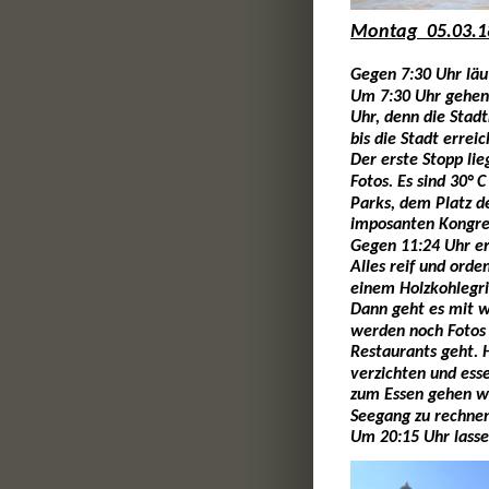
Montag  05.03.1
Gegen 7:30 Uhr läuf
Um 7:30 Uhr gehen 
Uhr, denn die Stadt
bis die Stadt erreich
Der erste Stopp lie
Fotos. Es sind 30° 
Parks, dem Platz d
imposanten Kongre
Gegen 11:24 Uhr er
Alles reif und ord
einem Holzkohlegril
Dann geht es mit w
werden noch Fotos 
Restaurants geht. 
verzichten und esse
zum Essen gehen wo
Seegang zu rechnen
Um 20:15 Uhr lasse