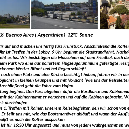
18
  Buenos Aires ( Argentinien)  32°C  Sonne
r auf und machen uns fertig fürs Frühstück. Anschließend die Koffer
hr ist Treffen in der Lobby. 9 Uhr beginnt die Stadtrundfahrt. Nachd
geht es los. Wir besichtigen die Mausoleen auf dem Friedhof, auch da
nem Park wo eine aus poliertem Flugzeugaluminium gefertigte riesig
ockenem Wetter öffnet und bei Regen schließt. 
och einen Platz und eine Kirche besichtigt haben, fahren wir in den
glichst in kleinen Gruppen und mit Vorsicht (wie uns der Reiseleiter
Anschließend geht die Fahrt zum Hafen.
iffung beginnt. Den Pass abgeben, dafür die Bordkarte und Kabinenn
 mit der Kabinennummer versehen und auf die Kabinen gebracht. W
ck durchlaufen. 
 1. Treffen mit Rainer, unserem Reisebegleiter, den wir schon von e
 Er teilt uns mit, wie das Bootsmanöver abläuft und wann der Ausf
heißt es noch die Koffer auspacken.
ist für 16:30 Uhr angesetzt und muss von jedem wahrgenommen w