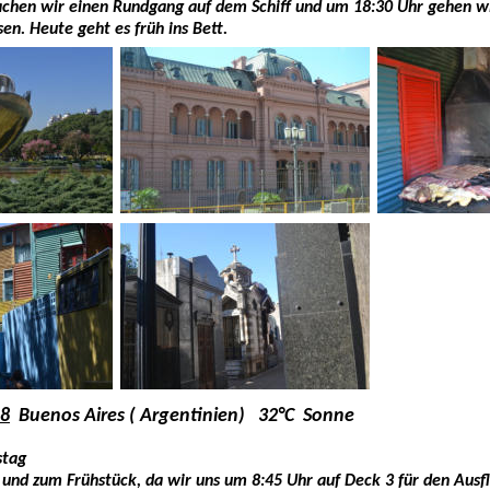
machen wir einen Rundgang auf dem Schiff und um 18:30 Uhr gehen wir
en. Heute geht es früh ins Bett.
18
  Buenos Aires ( Argentinien)   32°C  Sonne 
stag
 und zum Frühstück, da wir uns um 8:45 Uhr auf Deck 3 für den Ausfl