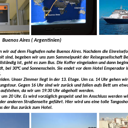
  Buenos Aires ( Argentinien)
 wir auf dem Flughafen nahe Buenos Aires. Nachdem die Einreisefor
olt sind, begeben wir uns zum Sammelpunkt der Reisegesellschaft Be
llständig ist, geht es zum Bus. Die Koffer eingeladen und dann begin
dt, bei 30°C und Sonnenschein. Sie endet vor dem Hotel Emperador 
. 
elden. Unser Zimmer liegt in der 13. Etage. Um ca. 14 Uhr gehen wir
ngstour. Gegen 16 Uhr sind wir zurück und fallen aufs Bett um etwa
 aufstehen, da wir um 19:30 Uhr abgeholt werden. 
 um 20 Uhr. Es wird vorzüglich gespeist und im Anschluss werden wir 
der anderen Straßenseite geführt. Hier wird uns eine tolle Tangos
ns der Bus zurück zum Hotel.