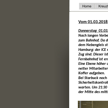
Vom 01.03.2018
Donnerstag  01.03
Nach langen Vorbe
zum Bahnhof. Da de
dem Nebengleis st
Hamburg: der ICE n
Zug sind. Dieser is
Fernbahnhof ist er
Eine Ebene höher u
netter Mitarbeiter
Koffer aufgeben. 
Bei Starbuck noch 
Sicherheitskontrol
warten. Um 21:30 U
der Mitte des mit