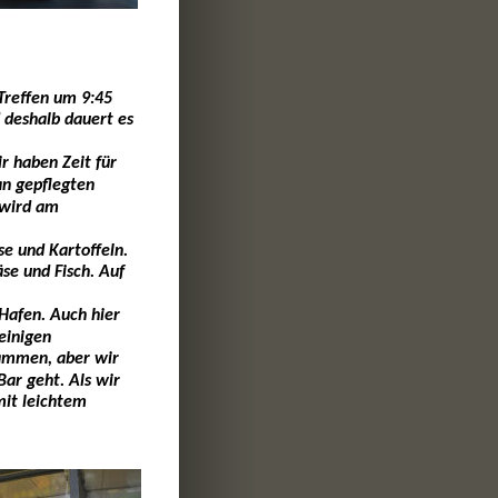
Treffen um 9:45 
 deshalb dauert es 
r haben Zeit für 
an gepflegten 
 wird am 
e und Kartoffeln. 
se und Fisch. Auf 
Hafen. Auch hier 
einigen 
sammen, aber wir 
ar geht. Als wir 
mit leichtem 