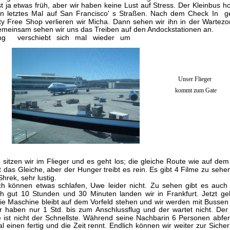
st ja etwas früh, aber wir haben keine Lust auf Stress. Der Kleinbus h
ein letztes Mal auf San Francisco' s Straßen. Nach dem Check In 
ty Free Shop verlieren wir Micha. Dann sehen wir ihn in der Wartez
emeinsam sehen wir uns das Treiben auf den Andockstationen an. 
ng verschiebt sich mal wieder um
  Unser Flieger
kommt zum Gate
 sitzen wir im Flieger und es geht los; die gleiche Route wie auf dem
t das Gleiche, aber der Hunger treibt es rein. Es gibt 4 Filme zu sehe
Shrek, sehr lustig.
h können etwas schlafen, Uwe leider nicht. Zu sehen gibt es auch 
h gut 10 Stunden und 30 Minuten landen wir in Frankfurt. Jetzt g
Die Maschine bleibt auf dem Vorfeld stehen und wir werden mit Busse
r haben nur 1 Std. bis zum Anschlussflug und der wartet nicht. Der
e ist nicht der Schnellste. Während seine Nachbarin 6 Personen abfe
 einen fertig und die Zeit rennt. Endlich können wir weiter zur Sicherh