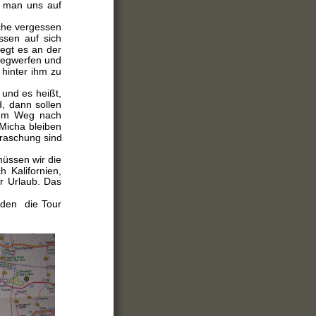
st man uns auf
che vergessen
sen auf sich
egt es an der
 wegwerfen und
 hinter ihm zu
 und es heißt,
, dann sollen
 dem Weg nach
Micha bleiben
rraschung sind 
müssen wir die
 Kalifornien,
er Urlaub. Das
rden die Tour