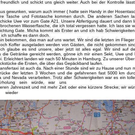
 freundlich und schickt uns gleich weiter. Auch bei der Kontrolle läs
aus gewunken, warum auch immer ( hatte sein Handy in der Hosentas
ere Tasche und Fototasche kommen durch. Die anderen Sachen las
schicke Uwe vor zum Gate A21. Unsere Abfertigung dauert und dann li
brochenen Wasserflasche, die ich total vergessen hatte. Ich lass sie
ichtung Gate. Micha kommt als Erster an und ich hab Schwierigkeiten
 ich schaffe es dann doch. 
in bekommen, das man auf uns wartet. Wir sind die letzten im Flieger
och Koffer ausgeladen werden von Gästen, die nicht gekommen sind
 Ich glaube es sind unsere, aber jetzt ist alles egal. Wir sind auf
 die Getränke gereicht werden, gönne ich mir einen Sekt, Uwe und 
rei. Erleichtert landen wir nach 50 Minuten in Hamburg. Zu unserer Übe
kstücke die Ersten, die über das Gepäckband laufen. 
ansfertaxi ist auch da. Nach einer Stunde sind wir zu Hause und nun 
rücke der letzten 3 Wochen und die gefahrenen fast 5000 km durch
a und Nevada verarbeiten. Trotz aller Schwierigkeiten war es ein toll
rholung sein würde, war uns
eren Jahreszeit und mit mehr Zeit oder eine kürzere Strecke; wir wü
wieder