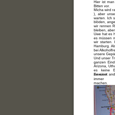
Hier ist man
Bitten vor. 
Micha wird r
), aber uns
warten. Ich 
blöden, ange
wir rennen R
bleiben, aber
Uwe hat es h
es müssen n
wir starten.
Hamburg. Als
bei Alkoholf
unsere Gepäc
Und unser Tr
ganzen Eind
Arizona, Uth
es keine E
bewusst.
Zu einer and
immer 
machen.