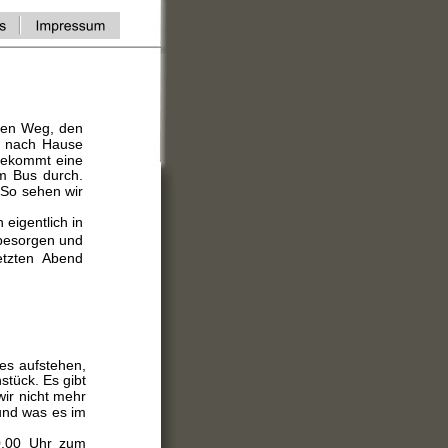
den Weg, den
s nach Hause
 bekommt eine
m Bus durch.
 So sehen wir
 eigentlich in
besorgen und
etzten Abend
es aufstehen,
stück. Es gibt
ir nicht mehr
und was es im
0.00 Uhr zum