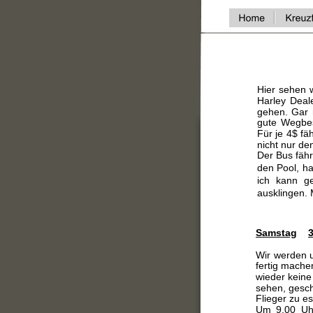
Hier sehen 
Harley Deal
gehen. Gar 
gute Wegbes
Für je 4$ f
nicht nur de
Der Bus fähr
den Pool, h
ich kann g
ausklingen.
Samstag
Wir werden 
fertig mache
wieder keine
sehen, gesch
Flieger zu es
Um 9.00 Uhr