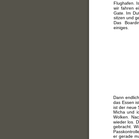
Flughafen. I
wir fahren 
Gate. Im Du
sitzen und g
Das Boardi
einiges.
Dann endlich
das Essen is
ist der neue 
Micha und ic
Wolken. Nac
wieder los. 
gebracht. Wi
Passkontroll
er gerade mal