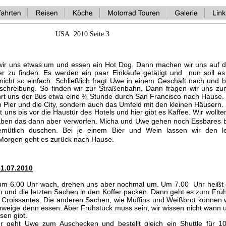
USA  2010 Seite 3
wir uns etwas um und essen ein Hot Dog. Dann machen wir uns auf 
er zu finden. Es werden ein paar Einkäufe getätigt und nun soll e
nicht so einfach. Schließlich fragt Uwe in einem Geschäft nach und
chreibung. So finden wir zur Straßenbahn. Dann fragen wir uns zu
ährt uns der Bus etwa eine ¾ Stunde durch San Francisco nach Hause.
n Pier und die City, sondern auch das Umfeld mit den kleinen Häusern. 
t uns bis vor die Haustür des Hotels und hier gibt es Kaffee. Wir wollten
aben das dann aber verworfen. Micha und Uwe gehen noch Essbares 
emütlich duschen. Bei je einem Bier und Wein lassen wir den l
 Morgen geht es zurück nach Hause.
31.07.2010
um 6.00 Uhr wach, drehen uns aber nochmal um. Um 7.00 Uhr heißt 
n und die letzten Sachen in den Koffer packen. Dann geht es zum Früh
 Croissantes. Die anderen Sachen, wie Muffins und Weißbrot können w
weige denn essen. Aber Frühstück muss sein, wir wissen nicht wann 
sen gibt. 
 geht Uwe zum Auschecken und bestellt gleich ein Shuttle für 1