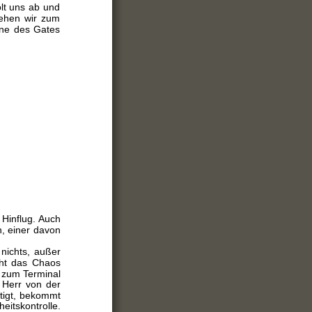
olt uns ab und
gehen wir zum
one des Gates
 Hinflug. Auch
n, einer davon
nichts, außer
eht das Chaos
n zum Terminal
 Herr von der
rtigt, bekommt
eitskontrolle.